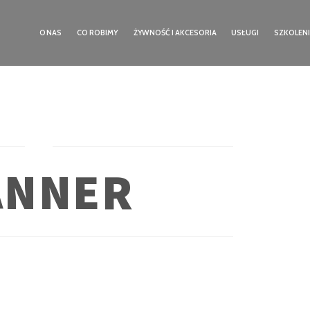
O NAS
CO ROBIMY
ŻYWNOŚĆ I AKCESORIA
USŁUGI
SZKOLEN
ANNER