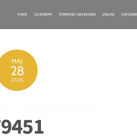
O NAS
CO ROBIMY
ŻYWNOŚĆ I AKCESORIA
USŁUGI
SZKOLEN
MAJ
28
2026
79451