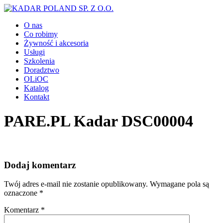
O nas
Co robimy
Żywność i akcesoria
Usługi
Szkolenia
Doradztwo
OLiOC
Katalog
Kontakt
PARE.PL Kadar DSC00004
Dodaj komentarz
Twój adres e-mail nie zostanie opublikowany.
Wymagane pola są
oznaczone
*
Komentarz
*